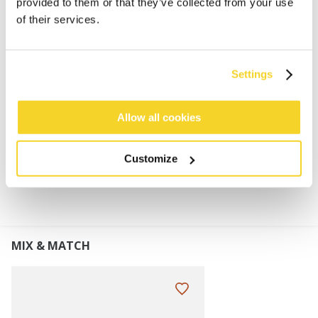
provided to them or that they’ve collected from your use
6% merinowol
of their services.
Merinowol is zacht, licht en houdt je
lichaamstemperatuur op peil
Nauwsluitende pasvorm en rekbaar
Settings
Hoogte omslag: 7 cm
Perfect te combineren met de Stonel Col
Allow all cookies
MATERIAAL EN DETAILS
Customize
MIX & MATCH