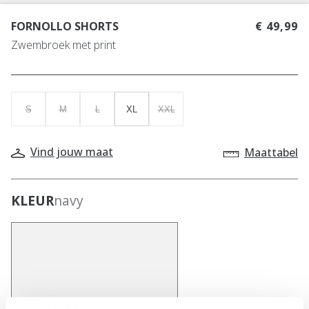
FORNOLLO SHORTS
€ 49,99
Zwembroek met print
S
M
L
XL
XXL
Vind jouw maat
Maattabel
KLEUR
navy