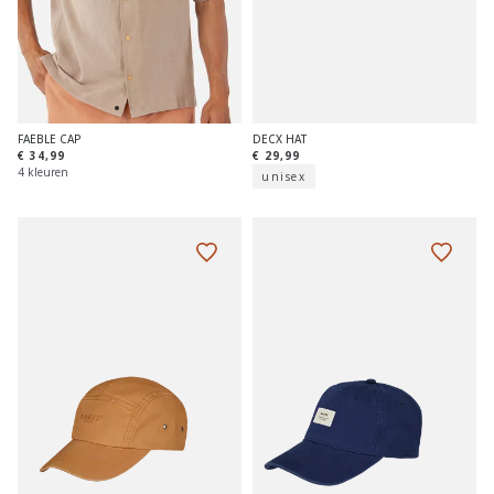
DECX HAT
FAEBLE CAP
€ 29,99
€ 34,99
4 kleuren
unisex