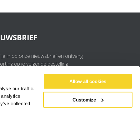
EUWSBRIEF
f je in op onze nieuwsbrief en ontvang
rting op je volgende bestelling
OK
Allow all cookies
yse our traffic.
 analytics
Ik ga akkoord met de
privacy policy
.
Customize
y’ve collected