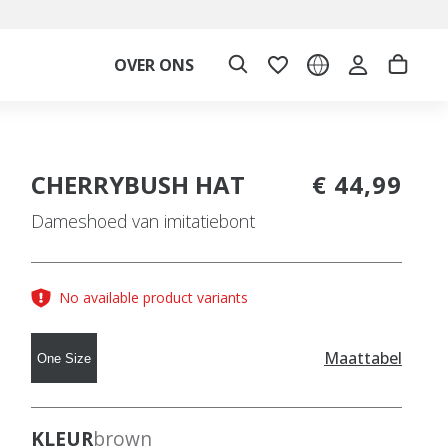
OVER ONS
CHERRYBUSH HAT
€ 44,99
Dameshoed van imitatiebont
No available product variants
Maattabel
One Size
KLEUR
brown