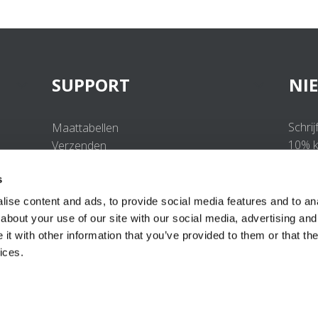
SUPPORT
NI
Schrij
Maattabellen
10% ko
Verzenden
Retourneren
s
Veelgestelde vragen
Contact
ise content and ads, to provide social media features and to anal
UV-Beschermingsnorm
about your use of our site with our social media, advertising and
B2B Portal Login
t with other information that you’ve provided to them or that the
Privacy Policy
ices.
Algemene voorwaarden
Productconformiteit