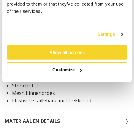
provided to them or that they’ve collected from your use
Bestellingen die op werkdagen vóór 12:00 uur
worden geplaatst, worden dezelfde dag verzonden
of their services.
Gratis verzending voor orders boven € 50,- binnen
NL
Binnen 30 dagen retourneren
Settings
Allow all cookies
BESCHRIJVING
Customize
Zwemshort met bladprint
94% gerecycled polyester
Stretch stof
Mesh binnenbroek
Elastische tailleband met trekkoord
MATERIAAL EN DETAILS