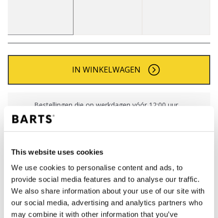
IN WINKELWAGEN
Bestellingen die op werkdagen vóór 12:00 uur
worden geplaatst, worden dezelfde dag verzonden
Gratis verzending voor orders boven € 50,- binnen
NL
This website uses cookies
Binnen 30 dagen retourneren
We use cookies to personalise content and ads, to
provide social media features and to analyse our traffic.
We also share information about your use of our site with
BESCHRIJVING
our social media, advertising and analytics partners who
Klassieke BARTS handschoenen
may combine it with other information that you’ve