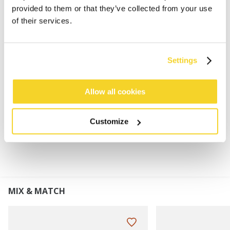
Superzacht en rekbaar
provided to them or that they’ve collected from your use
Pluizige voering
of their services.
Dit product zal geleidelijk pillen vanwege de
eigenschappen van dit garen, dit kan met de hand
of met een ontpiller worden verwijderd
Settings
Perfect te combineren met de Witzia Headband of
Witzia Beanie
Allow all cookies
MATERIAAL EN DETAILS
Customize
MIX & MATCH