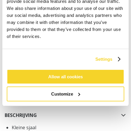
provide social media features and to analyse our traffic.
We also share information about your use of our site with
our social media, advertising and analytics partners who
may combine it with other information that you’ve
provided to them or that they’ve collected from your use
of their services.
IN WINKELWAGEN
Settings
Bestellingen die op werkdagen vóór 12:00 uur
worden geplaatst, worden dezelfde dag verzonden
Gratis verzending voor orders boven € 50,- binnen
Allow all cookies
NL
Binnen 30 dagen retourneren
Customize
BESCHRIJVING
Kleine sjaal