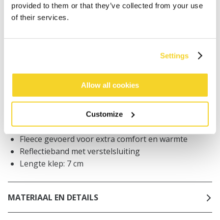
Bestellingen die op werkdagen vóór 12:00 uur
provided to them or that they’ve collected from your use
worden geplaatst, worden dezelfde dag verzonden
of their services.
Gratis verzending voor orders boven € 50,- binnen
NL
Binnen 30 dagen retourneren
Settings
Allow all cookies
BESCHRIJVING
Pet in waterbestendig materiaal
Customize
100% polyurethaan
Fleece gevoerd voor extra comfort en warmte
Reflectieband met verstelsluiting
Lengte klep: 7 cm
MATERIAAL EN DETAILS