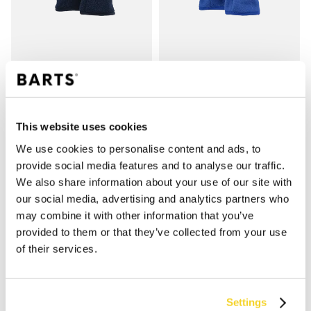
FLEECE GLOVES KIDS
FLEECE GLOVES KIDS
€ 19,99
€ 19,99
6 kleuren
6 kleuren
This website uses cookies
100% recycled
unisex
100% recycled
unisex
We use cookies to personalise content and ads, to
provide social media features and to analyse our traffic.
We also share information about your use of our site with
our social media, advertising and analytics partners who
may combine it with other information that you’ve
provided to them or that they’ve collected from your use
of their services.
Settings