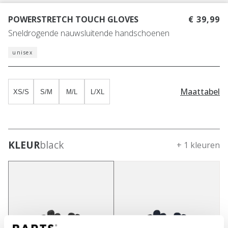
POWERSTRETCH TOUCH GLOVES
€ 39,99
Sneldrogende nauwsluitende handschoenen
unisex
Maattabel
XS/S
S/M
M/L
L/XL
KLEUR
black
+ 1 kleuren