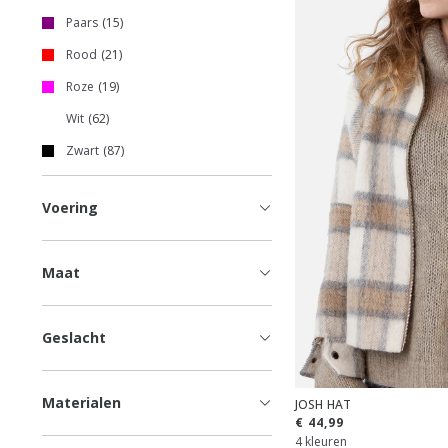
Paars
15
Rood
21
Roze
19
Wit
62
Zwart
87
Voering
Maat
Geslacht
Materialen
JOSH HAT
€ 44,99
4 kleuren