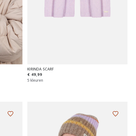
KIRINDA SCARF
€ 49,99
5 kleuren