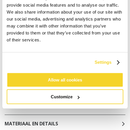
Gratis verzending voor orders boven € 50,- binnen
provide social media features and to analyse our traffic.
NL
We also share information about your use of our site with
Binnen 30 dagen retourneren
our social media, advertising and analytics partners who
may combine it with other information that you’ve
provided to them or that they’ve collected from your use
of their services.
BESCHRIJVING
Corrigerend badpak met een gedraaid detail aan de
voorkant
Settings
82% gerecycled polyamide/nylon
Haltersluiting
Allow all cookies
Powernet-voering aan de voor- en achterkant voor
een corrigerend effect
Hoge rug, normale beenuitsnijding
Customize
Normale bedekking van de billen
MATERIAAL EN DETAILS