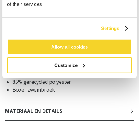
of their services.
Bestellingen die op werkdagen vóór 12:00 uur
worden geplaatst, worden dezelfde dag verzonden
Gratis verzending voor orders boven € 50,- binnen
NL
Settings
Binnen 30 dagen retourneren
Allow all cookies
BESCHRIJVING
Customize
Strakke herenzwembroek
85% gerecycled polyester
Boxer zwembroek
MATERIAAL EN DETAILS