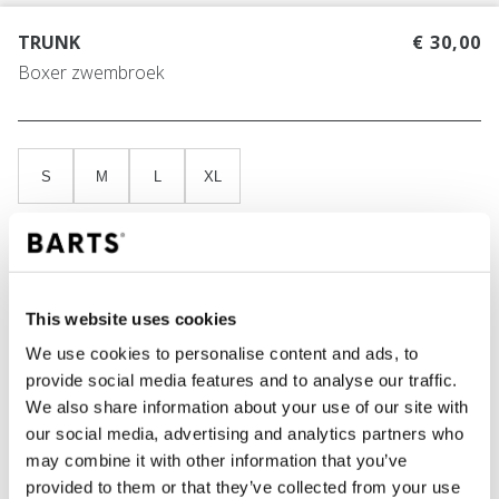
TRUNK
€ 30,00
Boxer zwembroek
S
M
L
XL
Vind jouw maat
Maattabel
This website uses cookies
KLEUR
black
We use cookies to personalise content and ads, to
provide social media features and to analyse our traffic.
We also share information about your use of our site with
our social media, advertising and analytics partners who
IN WINKELWAGEN
may combine it with other information that you’ve
provided to them or that they’ve collected from your use