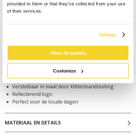
worden geplaatst, worden dezelfde dag verzonden
provided to them or that they’ve collected from your use
Gratis verzending voor orders boven € 50,- binnen
of their services.
NL
Binnen 30 dagen retourneren
Settings
BESCHRIJVING
Allow all cookies
Unisex fleece haarband
100% gerecycled polyester
Customize
Winddicht
Verstelbaar in maat door klittenbandsluiting
Reflecterend logo
Perfect voor de koude dagen
MATERIAAL EN DETAILS