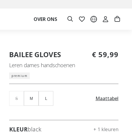
OVER ONS
BAILEE GLOVES
€ 59,99
Leren dames handschoenen
premium
Maattabel
S
M
L
KLEUR
black
+ 1 kleuren