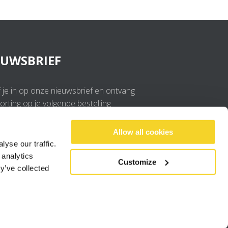
EUWSBRIEF
f je in op onze nieuwsbrief en ontvang
rting op je volgende bestelling
OK
Allow all cookies
yse our traffic.
 analytics
Ik ga akkoord met de
privacy policy
.
Customize
y’ve collected