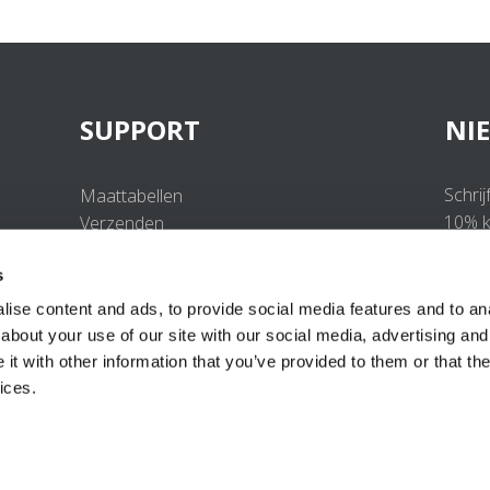
SUPPORT
NI
Schrij
Maattabellen
10% ko
Verzenden
Retourneren
s
Veelgestelde vragen
Contact
ise content and ads, to provide social media features and to anal
UV-Beschermingsnorm
about your use of our site with our social media, advertising and
B2B Portal Login
t with other information that you’ve provided to them or that the
Privacy Policy
ices.
Algemene voorwaarden
Productconformiteit