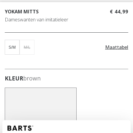
YOKAM MITTS
€ 44,99
Dameswanten van imitatieleer
Maattabel
S/M
M/L
KLEUR
brown