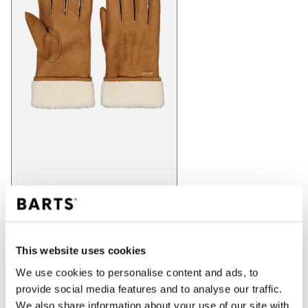
IN WINKELWAGEN
This website uses cookies
We use cookies to personalise content and ads, to
Bestellingen die op werkdagen vóór 12:00 uur
provide social media features and to analyse our traffic.
worden geplaatst, worden dezelfde dag verzonden
We also share information about your use of our site with