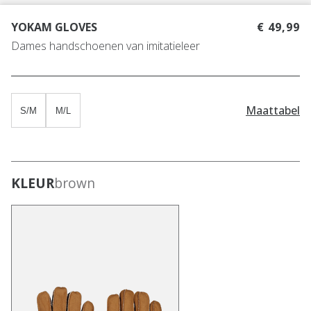
YOKAM GLOVES
€ 49,99
Dames handschoenen van imitatieleer
Maattabel
S/M
M/L
KLEUR
brown