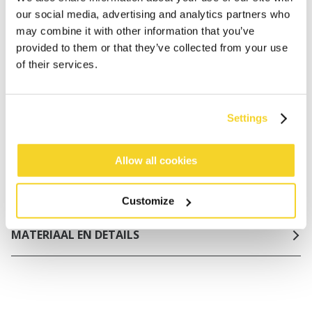
Gratis verzending voor orders boven € 50,- binnen
our social media, advertising and analytics partners who
NL
may combine it with other information that you’ve
provided to them or that they’ve collected from your use
Binnen 30 dagen retourneren
of their services.
BESCHRIJVING
Settings
Handschoenen voor dames
100% imitatie schapenvacht materiaal
Allow all cookies
Warme voering van imitatie teddybont
Omgevouwen manchet
Customize
MATERIAAL EN DETAILS