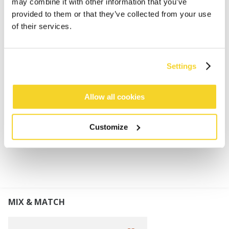
may combine it with other information that you’ve
Gebreide handschoenen voor jongens
provided to them or that they’ve collected from your use
70% gerecycled polyester
of their services.
Nauwsluitende pasvorm
Gevoerd met zacht fleece
Maatindicatie: maat 3: 4-6 jaar, maat 4: 6-8 jaar, maat
Settings
5: 8-10 jaar
Perfect te combineren met de Chayse Col en Chayse
Beanie
Allow all cookies
Customize
MATERIAAL EN DETAILS
MIX & MATCH