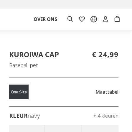
OVER ONS
KUROIWA CAP
€ 24,99
Baseball pet
Maattabel
One Size
KLEUR
navy
+ 4 kleuren