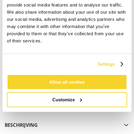
provide social media features and to analyse our traffic.
We also share information about your use of our site with
our social media, advertising and analytics partners who
may combine it with other information that you’ve
provided to them or that they’ve collected from your use
of their services.
IN WINKELWAGEN
Settings
Bestellingen die op werkdagen vóór 12:00 uur
worden geplaatst, worden dezelfde dag verzonden
Allow all cookies
Gratis verzending voor orders boven € 50,- binnen
NL
Customize
Binnen 30 dagen retourneren
BESCHRIJVING