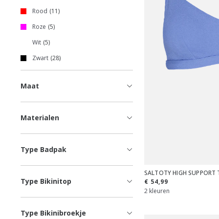
Rood
11
Roze
5
Wit
5
Zwart
28
Maat
Materialen
Type Badpak
SALTOTY HIGH SUPPORT 
Type Bikinitop
€ 54,99
2 kleuren
Type Bikinibroekje