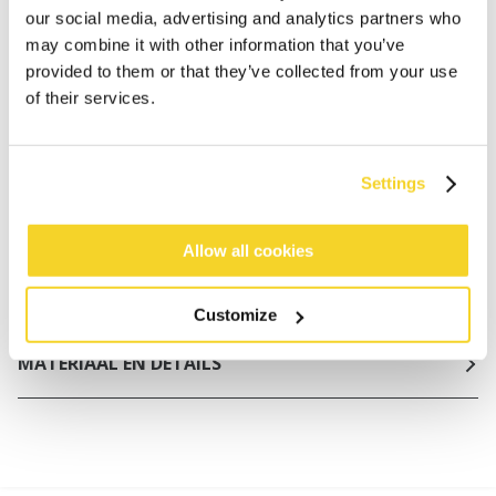
NL
our social media, advertising and analytics partners who
Binnen 30 dagen retourneren
may combine it with other information that you’ve
provided to them or that they’ve collected from your use
of their services.
BESCHRIJVING
Bikinibroekje in structuurstof
Settings
91% gerecycled polyester
De broek is volledig gevoerd
Allow all cookies
Hoge beenuitsnijding
Cheeky bedekking van de billen
Customize
MATERIAAL EN DETAILS