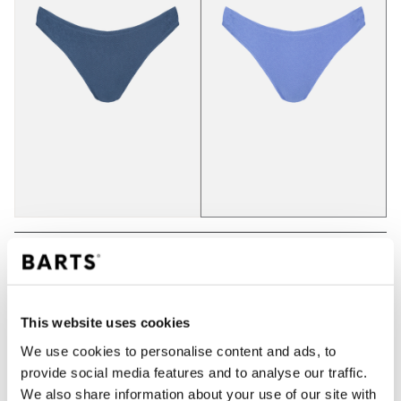
IN WINKELWAGEN
This website uses cookies
Bestellingen die op werkdagen vóór 12:00 uur
We use cookies to personalise content and ads, to
worden geplaatst, worden dezelfde dag verzonden
provide social media features and to analyse our traffic.
Gratis verzending voor orders boven € 50,- binnen
We also share information about your use of our site with