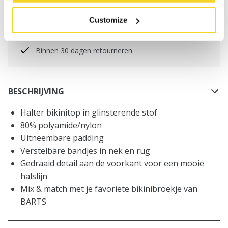
worden geplaatst, worden dezelfde dag verzonden
Customize
Gratis verzending voor orders boven € 50,- binnen
NL
Binnen 30 dagen retourneren
BESCHRIJVING
Halter bikinitop in glinsterende stof
80% polyamide/nylon
Uitneembare padding
Verstelbare bandjes in nek en rug
Gedraaid detail aan de voorkant voor een mooie
halslijn
Mix & match met je favoriete bikinibroekje van
BARTS