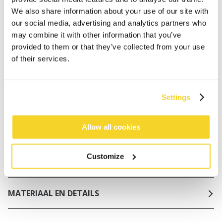
worden geplaatst, worden dezelfde dag verzonden
We also share information about your use of our site with
Gratis verzending voor orders boven € 50,- binnen
our social media, advertising and analytics partners who
NL
may combine it with other information that you’ve
provided to them or that they’ve collected from your use
Binnen 30 dagen retourneren
of their services.
BESCHRIJVING
Settings
Sportieve bikinitop in glinsterende stof
80% polyamide/nylon
Allow all cookies
Uitneembare padding
Mix & Match met je favoriete bikinibroekje van
Customize
BARTS
MATERIAAL EN DETAILS