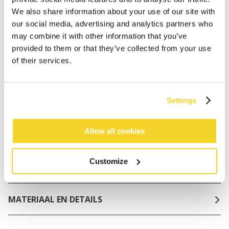
worden geplaatst, worden dezelfde dag verzonden
We also share information about your use of our site with
Gratis verzending voor orders boven € 50,- binnen
our social media, advertising and analytics partners who
NL
may combine it with other information that you’ve
provided to them or that they’ve collected from your use
Binnen 30 dagen retourneren
of their services.
BESCHRIJVING
Settings
Triangel bikinitop in glinsterende stof
80% polyamide/nylon
Allow all cookies
Uitneembare padding
Verstelbare bandjes in nek en rug
Customize
Mix & match met je favoriete BARTS bikinibroekje
MATERIAAL EN DETAILS