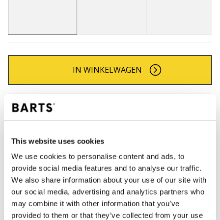
IN WINKELWAGEN
Bestellingen die op werkdagen vóór 12:00 uur
worden geplaatst, worden dezelfde dag verzonden
Gratis verzending voor orders boven € 50,- binnen
NL
This website uses cookies
Binnen 30 dagen retourneren
We use cookies to personalise content and ads, to
provide social media features and to analyse our traffic.
We also share information about your use of our site with
our social media, advertising and analytics partners who
BESCHRIJVING
may combine it with other information that you’ve
Klassieke BARTS hoofdband
provided to them or that they’ve collected from your use