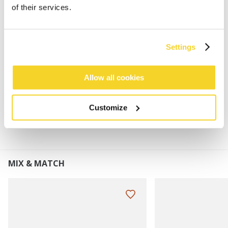
Superzacht en rekbaar
of their services.
Dubbellaags met knoopdetail
Hoogte hoofdband: 10 cm
Perfect te combineren met de Witzia Scarf, Witzia
Settings
Mitts of Witzia Gloves
Allow all cookies
MATERIAAL EN DETAILS
Customize
MIX & MATCH