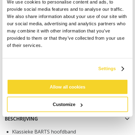
We use cookies to personalise content and ads, to
provide social media features and to analyse our traffic.
We also share information about your use of our site with
our social media, advertising and analytics partners who
may combine it with other information that you’ve
provided to them or that they’ve collected from your use
IN WINKELWAGEN
of their services.
Bestellingen die op werkdagen vóór 12:00 uur
Settings
worden geplaatst, worden dezelfde dag verzonden
Gratis verzending voor orders boven € 50,- binnen
NL
Allow all cookies
Binnen 30 dagen retourneren
Customize
BESCHRIJVING
Klassieke BARTS hoofdband