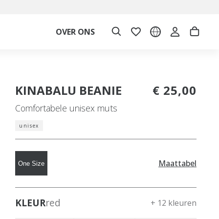
OVER ONS
KINABALU BEANIE
€ 25,00
Comfortabele unisex muts
unisex
Maattabel
One Size
KLEUR
red
+ 12 kleuren