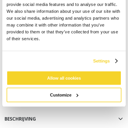
provide social media features and to analyse our traffic.
We also share information about your use of our site with
our social media, advertising and analytics partners who
may combine it with other information that you’ve
provided to them or that they’ve collected from your use
of their services.
IN WINKELWAGEN
Settings
Bestellingen die op werkdagen vóór 12:00 uur
worden geplaatst, worden dezelfde dag verzonden
Allow all cookies
Gratis verzending voor orders boven € 50,- binnen
NL
Customize
Binnen 30 dagen retourneren
BESCHRIJVING