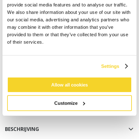
provide social media features and to analyse our traffic.
We also share information about your use of our site with
our social media, advertising and analytics partners who
may combine it with other information that you’ve
provided to them or that they’ve collected from your use
of their services.
IN WINKELWAGEN
Settings
Bestellingen die op werkdagen vóór 12:00 uur
worden geplaatst, worden dezelfde dag verzonden
Allow all cookies
Gratis verzending voor orders boven € 50,- binnen
NL
Customize
Binnen 30 dagen retourneren
BESCHRIJVING