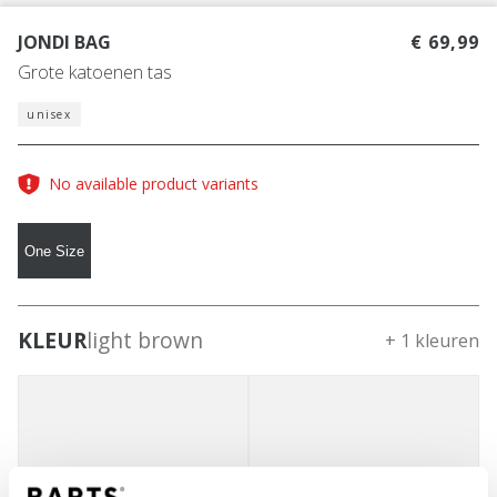
JONDI BAG
€ 69,99
Grote katoenen tas
unisex
No available product variants
One Size
KLEUR
light brown
+ 1 kleuren