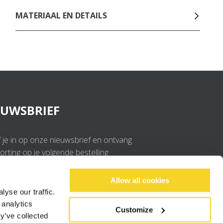
MATERIAAL EN DETAILS
EUWSBRIEF
f je in op onze nieuwsbrief en ontvang
rting op je volgende bestelling
OK
Allow all cookies
yse our traffic.
 analytics
Ik ga akkoord met de
privacy policy
.
Customize
y’ve collected