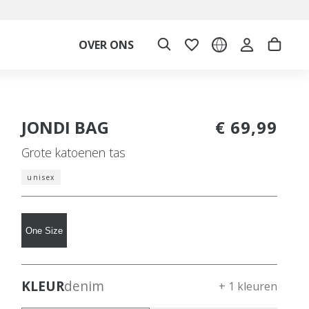
OVER ONS
JONDI BAG
€ 69,99
Grote katoenen tas
unisex
One Size
KLEUR
denim
+ 1 kleuren