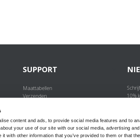
SUPPORT
NI
Schrij
Maattabellen
10% ko
Verzenden
Retourneren
s
Veelgestelde vragen
Contact
ise content and ads, to provide social media features and to anal
UV-Beschermingsnorm
about your use of our site with our social media, advertising and
B2B Portal Login
t with other information that you’ve provided to them or that the