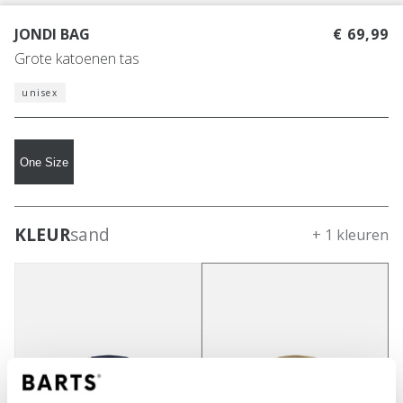
JONDI BAG
€ 69,99
Grote katoenen tas
unisex
One Size
KLEUR
sand
+ 1 kleuren