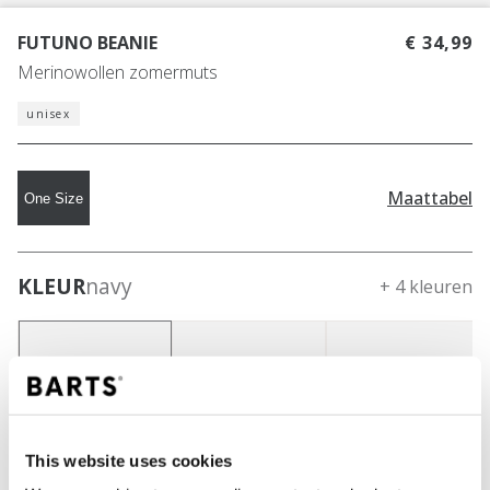
FUTUNO BEANIE
€ 34,99
Merinowollen zomermuts
unisex
Maattabel
One Size
KLEUR
navy
+ 4 kleuren
This website uses cookies