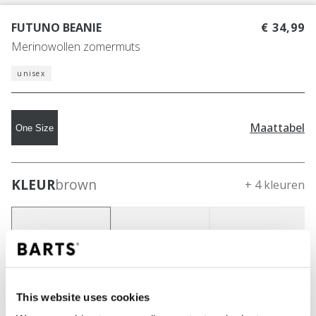
FUTUNO BEANIE
€ 34,99
Merinowollen zomermuts
unisex
Maattabel
One Size
KLEUR
brown
+ 4 kleuren
This website uses cookies