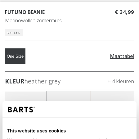
FUTUNO BEANIE
€ 34,99
Merinowollen zomermuts
unisex
Maattabel
One Size
KLEUR
heather grey
+ 4 kleuren
This website uses cookies