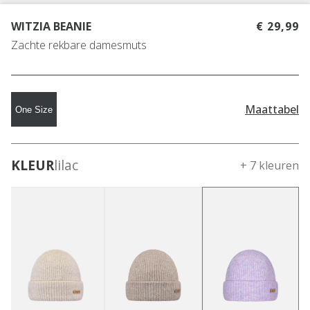
WITZIA BEANIE
€ 29,99
Zachte rekbare damesmuts
Maattabel
One Size
KLEUR
lilac
+ 7 kleuren