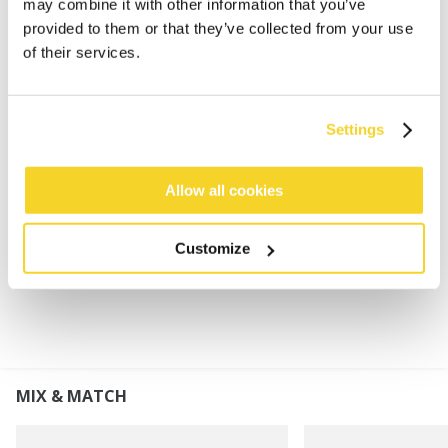
may combine it with other information that you’ve
Superzacht en rekbaar
provided to them or that they’ve collected from your use
Subtiel ribpatroon
of their services.
Hoogte omslag: 8 cm
Dit product zal geleidelijk pillen vanwege de
eigenschappen van dit garen, het kan met de hand
Settings
of met een ontpiller worden verwijderd
Perfect te combineren met de Witzia Scarf, Witzia
Mitts of Witzia Gloves
Allow all cookies
Customize
MATERIAAL EN DETAILS
MIX & MATCH