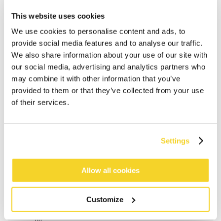
This website uses cookies
We use cookies to personalise content and ads, to
provide social media features and to analyse our traffic.
We also share information about your use of our site with
our social media, advertising and analytics partners who
may combine it with other information that you’ve
provided to them or that they’ve collected from your use
of their services.
Settings
IN WINKELWAGEN
Allow all cookies
Bestellingen die op werkdagen vóór 12:00 uur
worden geplaatst, worden dezelfde dag verzonden
Customize
Gratis verzending voor orders boven € 50,- binnen
NL