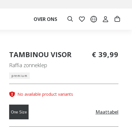
OVER ONS
TAMBINOU VISOR
€ 39,99
Raffia zonneklep
premium
No available product variants
Maattabel
One Size