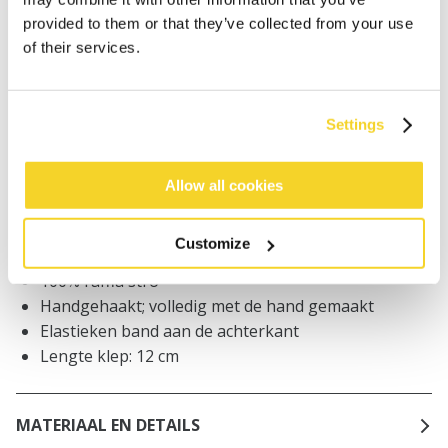
provided to them or that they’ve collected from your use
Bestellingen die op werkdagen vóór 12:00 uur
of their services.
worden geplaatst, worden dezelfde dag verzonden
Gratis verzending voor orders boven € 50,- binnen
NL
Settings
Binnen 30 dagen retourneren
Allow all cookies
BESCHRIJVING
Customize
Zonneklep van raffia stro
100% raffia stro
Handgehaakt; volledig met de hand gemaakt
Elastieken band aan de achterkant
Lengte klep: 12 cm
MATERIAAL EN DETAILS