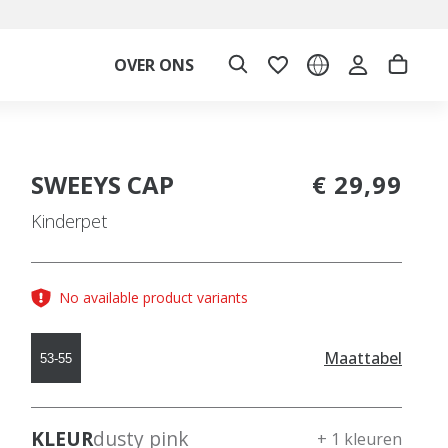
OVER ONS
SWEEYS CAP
€ 29,99
Kinderpet
No available product variants
Maattabel
53-55
KLEUR
dusty pink
+ 1 kleuren