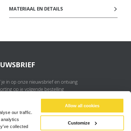
MATERIAAL EN DETAILS
EUWSBRIEF
f je in op onze nieuwsbrief en ontvang
rting op je volgende bestelling
OK
Allow all cookies
yse our traffic.
 analytics
Ik ga akkoord met de
privacy policy
.
Customize
y’ve collected