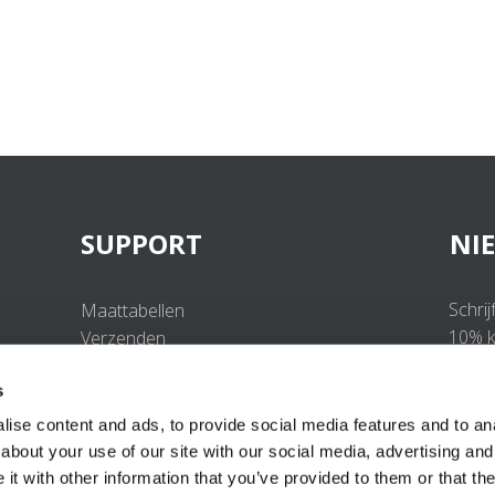
SUPPORT
NI
Schrij
Maattabellen
10% ko
Verzenden
Retourneren
s
Veelgestelde vragen
Contact
ise content and ads, to provide social media features and to anal
UV-Beschermingsnorm
about your use of our site with our social media, advertising and
B2B Portal Login
t with other information that you’ve provided to them or that the