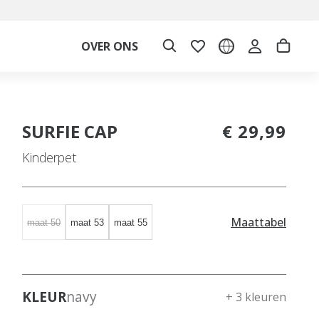
OVER ONS
SURFIE CAP
€ 29,99
Kinderpet
Maattabel
maat 50
maat 53
maat 55
KLEUR
navy
+ 3 kleuren