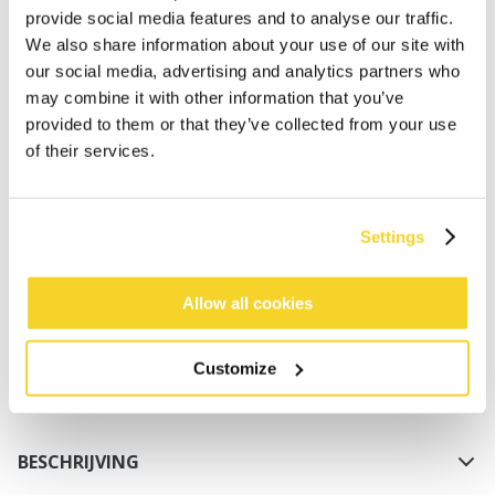
provide social media features and to analyse our traffic.
We also share information about your use of our site with
our social media, advertising and analytics partners who
may combine it with other information that you’ve
provided to them or that they’ve collected from your use
of their services.
IN WINKELWAGEN
Settings
Bestellingen die op werkdagen vóór 12:00 uur
worden geplaatst, worden dezelfde dag verzonden
Allow all cookies
Gratis verzending voor orders boven € 50,- binnen
NL
Customize
Binnen 30 dagen retourneren
BESCHRIJVING