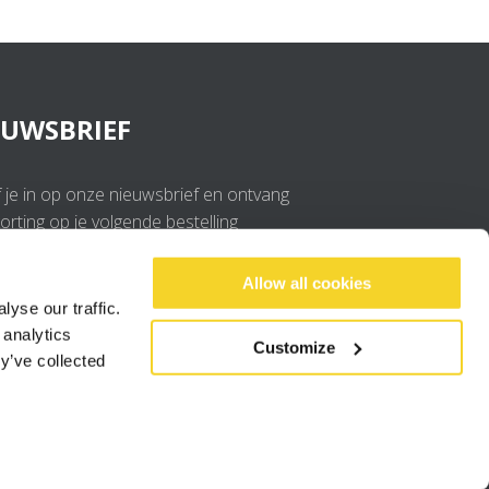
EUWSBRIEF
f je in op onze nieuwsbrief en ontvang
rting op je volgende bestelling
OK
Allow all cookies
yse our traffic.
 analytics
Ik ga akkoord met de
privacy policy
.
Customize
y’ve collected