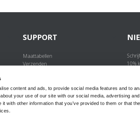
SUPPORT
NI
Schrij
Maattabellen
10% ko
Verzenden
Retourneren
s
Veelgestelde vragen
Contact
ise content and ads, to provide social media features and to anal
UV-Beschermingsnorm
about your use of our site with our social media, advertising and
B2B Portal Login
t with other information that you’ve provided to them or that the
Privacy Policy
ices.
Algemene voorwaarden
Productconformiteit