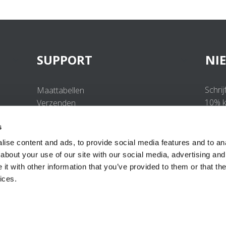
SUPPORT
NI
Schrij
Maattabellen
10% ko
Verzenden
Retourneren
s
Veelgestelde vragen
Contact
ise content and ads, to provide social media features and to anal
UV-Beschermingsnorm
about your use of our site with our social media, advertising and
B2B Portal Login
t with other information that you’ve provided to them or that the
Privacy Policy
ices.
Algemene voorwaarden
Productconformiteit