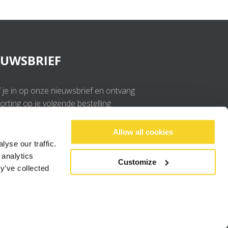
EUWSBRIEF
f je in op onze nieuwsbrief en ontvang
rting op je volgende bestelling
OK
Allow all cookies
yse our traffic.
 analytics
Ik ga akkoord met de
privacy policy
.
Customize
y’ve collected