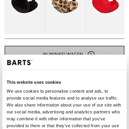
IN WINKELWAGEN
Bestellingen die op werkdagen vóór 12:00 uur
worden geplaatst, worden dezelfde dag verzonden
This website uses cookies
Gratis verzending voor orders boven € 50,- binnen
We use cookies to personalise content and ads, to
NL
provide social media features and to analyse our traffic.
Binnen 30 dagen retourneren
We also share information about your use of our site with
our social media, advertising and analytics partners who
may combine it with other information that you’ve
provided to them or that they’ve collected from your use
BESCHRIJVING