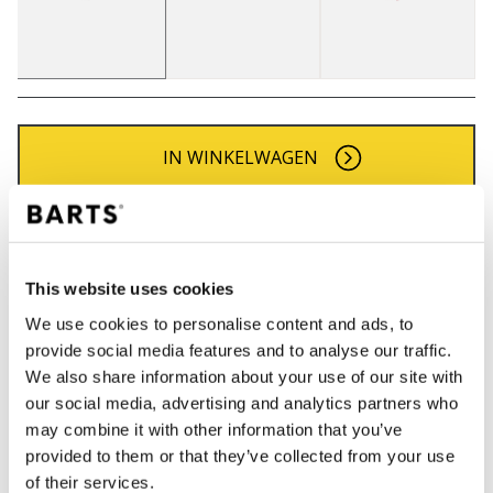
IN WINKELWAGEN
Bestellingen die op werkdagen vóór 12:00 uur
worden geplaatst, worden dezelfde dag verzonden
Gratis verzending voor orders boven € 50,- binnen
This website uses cookies
NL
We use cookies to personalise content and ads, to
Binnen 30 dagen retourneren
provide social media features and to analyse our traffic.
We also share information about your use of our site with
our social media, advertising and analytics partners who
may combine it with other information that you’ve
BESCHRIJVING
provided to them or that they’ve collected from your use
Zachte nepbont oorwarmers
of their services.