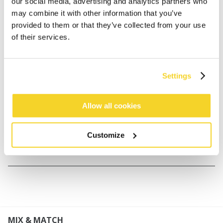
our social media, advertising and analytics partners who
may combine it with other information that you’ve
provided to them or that they’ve collected from your use
BESCHRIJVING
of their services.
Teddy bont oorwarmers
100% polyester
Settings
Faux schapenvacht
Breder frame, niet verstelbaar
Oorstukken zijn naar binnen te klappen, makkelijk
Allow all cookies
om mee te nemen
Customize
MATERIAAL EN DETAILS
MIX & MATCH