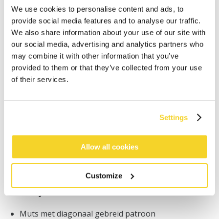
We use cookies to personalise content and ads, to
provide social media features and to analyse our traffic.
We also share information about your use of our site with
our social media, advertising and analytics partners who
may combine it with other information that you’ve
provided to them or that they’ve collected from your use
IN WINKELWAGEN
of their services.
Bestellingen die op werkdagen vóór 12:00 uur
worden geplaatst, worden dezelfde dag verzonden
Settings
Gratis verzending voor orders boven € 50,- binnen
NL
Allow all cookies
Binnen 30 dagen retourneren
Customize
BESCHRIJVING
Muts met diagonaal gebreid patroon