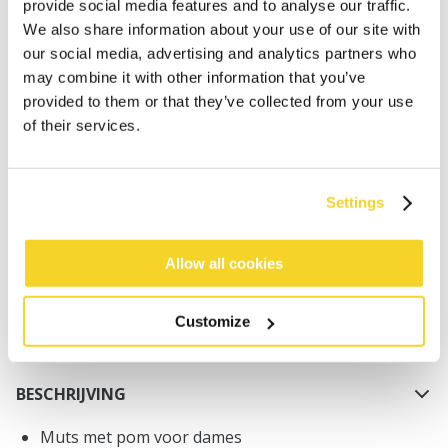
provide social media features and to analyse our traffic.
We also share information about your use of our site with
our social media, advertising and analytics partners who
may combine it with other information that you’ve
provided to them or that they’ve collected from your use
of their services.
IN WINKELWAGEN
Settings
Bestellingen die op werkdagen vóór 12:00 uur
worden geplaatst, worden dezelfde dag verzonden
Gratis verzending voor orders boven € 50,- binnen
Allow all cookies
NL
Binnen 30 dagen retourneren
Customize
BESCHRIJVING
Muts met pom voor dames